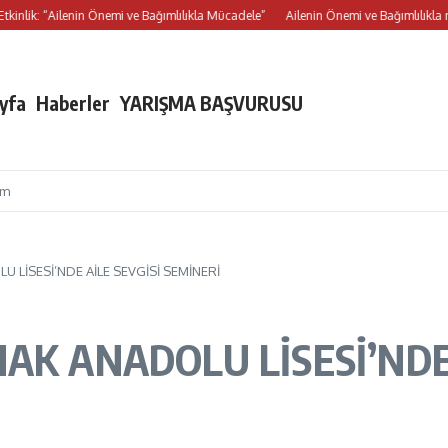
 “Ailenin Önemi ve Bağımlılıkla Mücadele”
Ailenin Önemi ve Bağımlılıkla mücadele
yfa
Haberler
YARIŞMA BAŞVURUSU
im
 LİSESİ’NDE AİLE SEVGİSİ SEMİNERİ
AK ANADOLU LİSESİ’NDE 