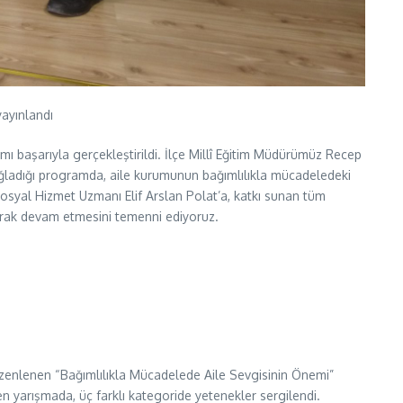
yayınlandı
şarıyla gerçekleştirildi. İlçe Millî Eğitim Müdürümüz Recep
ğladığı programda, aile kurumunun bağımlılıkla mücadeledeki
 Sosyal Hizmet Uzmanı Elif Arslan Polat’a, katkı sunan tüm
tarak devam etmesini temenni ediyoruz.
üzenlenen “Bağımlılıkla Mücadelede Aile Sevgisinin Önemi”
yen yarışmada, üç farklı kategoride yetenekler sergilendi.