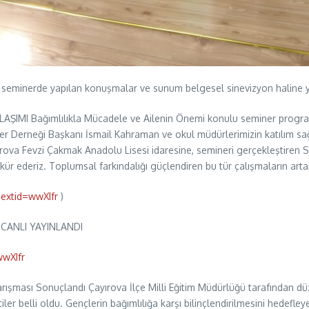
n seminerde yapılan konuşmalar ve sunum belgesel sinevizyon haline 
Bağımlılıkla Mücadele ve Ailenin Önemi konulu seminer programı ba
r Derneği Başkanı İsmail Kahraman ve okul müdürlerimizin katılım sa
ayırova Fevzi Çakmak Anadolu Lisesi idaresine, semineri gerçekleştiren
kkür ederiz. Toplumsal farkındalığı güçlendiren bu tür çalışmaların ar
extid=wwXIfr
)
 CANLI YAYINLANDI
wXIfr
arışması Sonuçlandı Çayırova İlçe Milli Eğitim Müdürlüğü tarafından d
er belli oldu. Gençlerin bağımlılığa karşı bilinçlendirilmesini hedefle