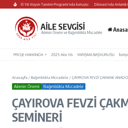
İçeriğe atla
fus 10 Yılı Vizyon Tanıtım Programı‘nda konuştu
Dilovası’nda Anlamlı Etkinlik:
AİLE SEVGİSİ
Anasa
Ailenin Önemi ve Bağımlılıkla Mücadele
PROJE HAKKINDA
2025 Aile Yılı
YARIŞMA BAŞVURUSU
İletiş
Anasayfa
/
Bağımlılıkla Mücadele
/
ÇAYIROVA FEVZİ ÇAKMAK ANADOLU
Ailenin Önemi
Bağımlılıkla Mücadele
ÇAYIROVA FEVZİ ÇAKM
SEMİNERİ