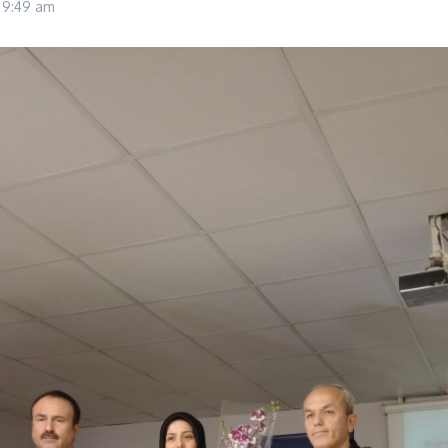
6
9:49 am