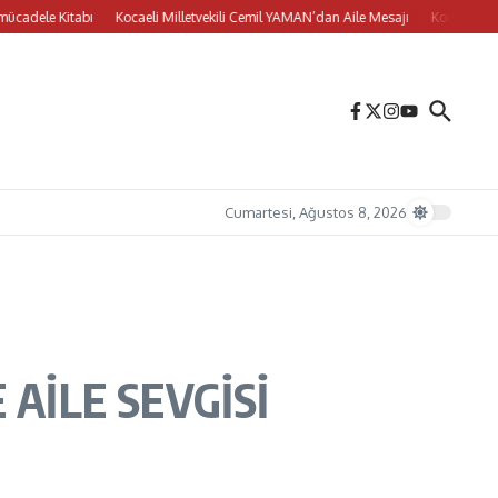
 Kitabı
Kocaeli Milletvekili Cemil YAMAN’dan Aile Mesajı
Kocaeli Milletvekil
Cumartesi, Ağustos 8, 2026
AİLE SEVGİSİ