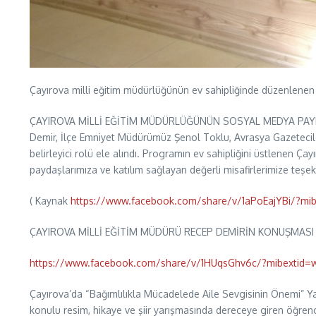
Çayırova milli eğitim müdürlüğünün ev sahipliğinde düzenlene
ÇAYIROVA MİLLİ EĞİTİM MÜDÜRLÜĞÜNÜN SOSYAL MEDYA PAYLAŞIMI 
Demir, İlçe Emniyet Müdürümüz Şenol Toklu, Avrasya Gazetecile
belirleyici rolü ele alındı. Programın ev sahipliğini üstlenen Ç
paydaşlarımıza ve katılım sağlayan değerli misafirlerimize teşe
( Kaynak
https://www.facebook.com/share/v/1aPoEajYBi/?mib
ÇAYIROVA MİLLİ EĞİTİM MÜDÜRÜ RECEP DEMİRİN KONUŞMASI
https://www.facebook.com/share/v/1HUqsGhv6c/?mibextid=w
Çayırova’da “Bağımlılıkla Mücadelede Aile Sevgisinin Önemi” Y
konulu resim, hikaye ve şiir yarışmasında dereceye giren öğrencil