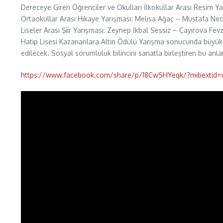
Dereceye Giren Öğrenciler ve Okulları İlkokullar Arası Resim Yar
Ortaokullar Arası Hikaye Yarışması: Melisa Ağaç – Mustafa Ne
Liseler Arası Şiir Yarışması: Zeynep İkbal Sessiz – Çayırova 
Hatip Lisesi Kazananlara Altın Ödülü Yarışma sonucunda büyük ba
edilecek. Sosyal sorumluluk bilincini sanatla birleştiren bu anla
https://www.facebook.com/share/p/18CwSHYeqk/?mibextid=