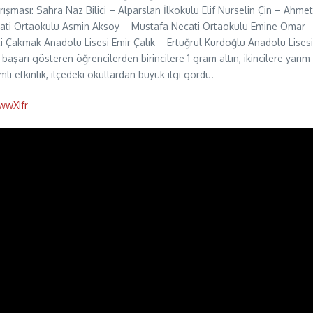
ışması: Sahra Naz Bilici – Alparslan İlkokulu Elif Nurselin Çin – Ahmet
cati Ortaokulu Asmin Aksoy – Mustafa Necati Ortaokulu Emine Omar –
Fevzi Çakmak Anadolu Lisesi Emir Çalık – Ertuğrul Kurdoğlu Anadolu 
şarı gösteren öğrencilerden birincilere 1 gram altın, ikincilere yarım
mlı etkinlik, ilçedeki okullardan büyük ilgi gördü.
wwXIfr